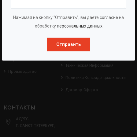
BAZMAN
ПОЛЕЗНЫЕ ССЫЛКИ
О Компании
Оборудование
Нажимая на кнопку "Отправить", вы даете согласие на
обработку
персональных данных
О Группе
Услуги
Протоколы
Проекты
Отправить
Испытаний
Опросные Листы
Партнерам
Техническая Информация
Производство
Политика Конфиденциальности
Договор-Оферта
КОНТАКТЫ
АДРЕС:
Г. САНКТ-ПЕТЕРБУРГ,