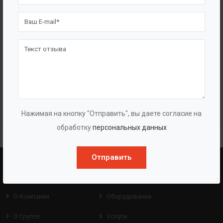
Полупогружные многоступенчатые насосы
«ГУДДИ CDLK/CDLFK»
Нажимая на кнопку "Отправить", вы даете согласие на
обработку
персональных данных
Отправить
BAZMAN
ПОЛЕЗНЫЕ ССЫЛКИ
О Компании
Оборудование
О Группе
Услуги