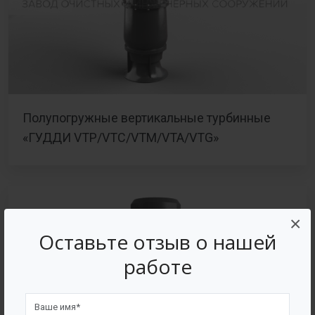
Полупогружные вертикальные турбинные
«ГУДДИ VTP/VTC/VTM/VTA/VTG»
×
Оставьте отзыв о нашей
работе