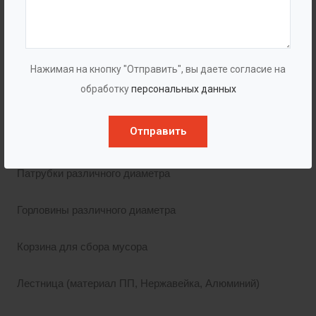
Комплектация
Сигнализатор уровня.
Нажимая на кнопку "Отправить", вы даете согласие на
обработку
персональных данных
для масла (жира)
для воды
Отправить
для песка
Патрубки различного диаметра
Горловины различного диаметра
Корзина для сбора мусора
Лестница (материал ПП, Нержавейка, Алюминий)