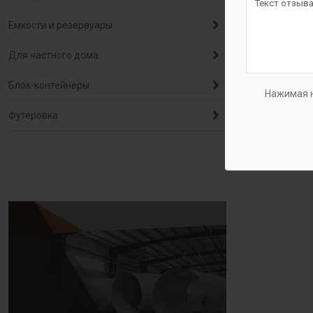
Емкости и резервуары
Для частного дома
Блок-контейнеры
Нажимая н
Футеровка