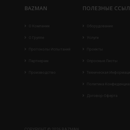
BAZMAN
ПОЛЕЗНЫЕ ССЫ
О Компании
Оборудование
О Группе
Услуги
Протоколы Испытаний
Проекты
Партнерам
Опросные Листы
Производство
Техническая Информац
Политика Конфиденциа
Договор-Оферта
COPYRIGHT © 2026 BAZMAN