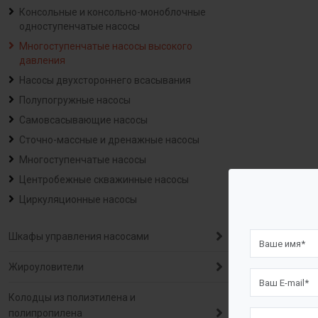
Консольные и консольно-моноблочные
одноступенчатые насосы
Многоступенчатые насосы высокого
давления
Насосы двухстороннего всасывания
Полупогружные насосы
Самовсасывающие насосы
Сточно-массные и дренажные насосы
Многоступенчатые насосы
Центробежные скважинные насосы
Циркуляционные насосы
Шкафы управления насосами
Жироуловители
Колодцы из полиэтилена и
полипропилена