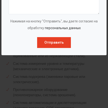
Комплектация
Базовая:
Резервуар в сборе, комплект крепежа,
Нажимая на кнопку "Отправить", вы даете согласие на
основные патрубки, люк-лаз, предохранительный
обработку
персональных данных
клапан, дыхательная арматура.
Дополнительное оборудование (опционально):
Отправить
Лестницы и площадки обслуживания (стальные
оцинкованные или из нержавеющей стали).
Система измерения уровня и температуры
(механические и электронные датчики).
Система подогрева (змеевики паровые или
электрические).
Противопожарное оборудование
(пеногенераторы, система орошения).
Система автоматизации и диспетчеризации
(датчики давления, GPS-мониторинг,