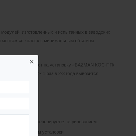
модулей, изготовленных и испытанных в заводских
ти монтаж «с колес» с минимальным объемом
×
ой станции поступают на установку «BAZMAN КОС-ПП/
броженный осадок 1 раз в 2-3 года вывозится
я.
нности:
осмотра и легко регенерируется аэрированием.
ьшить общий объем установки.