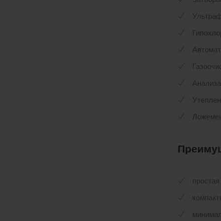
Ультра
Гипохло
Автомат
Газоочи
Анализа
Утеплен
Ложемен
Преиму
простая
компакт
минимал