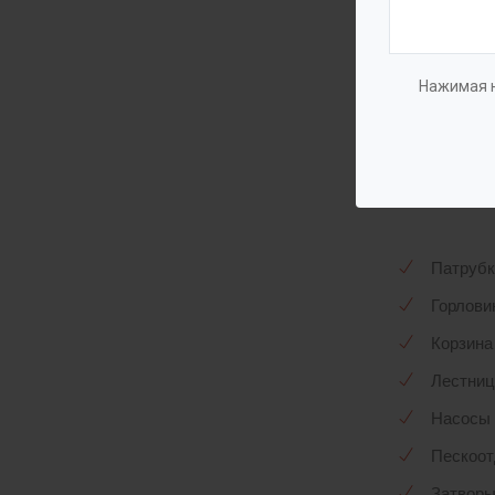
Констру
Предусм
Нажимая н
Установ
оборудо
Компле
Патрубк
Горлови
Корзина
Лестниц
Насосы 
Пескоот
Затвор