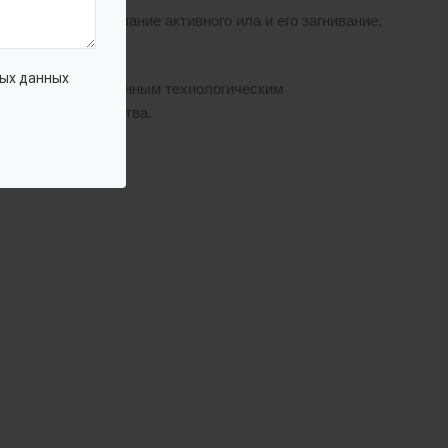
ключить скапливание активного ила и его загнивание.
ых данных
лей со смонтированным технологическим
 месте строительства.