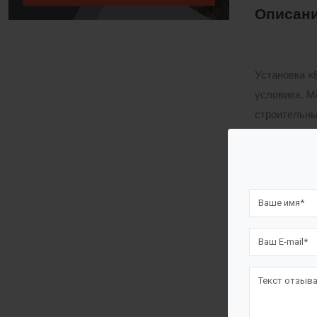
Описани
Установка «
условиях. М
строительны
Сточные вод
ПЭ» и после
спецтранспо
Установка 
Загрузк
Совмеще