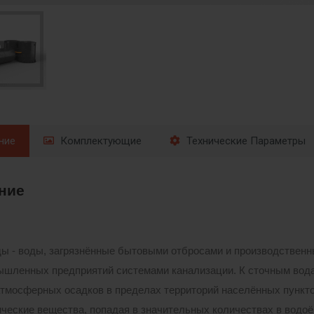
ние
Комплектующие
Технические Параметры
ние
ы - воды, загрязнённые бытовыми отбросами и производствен
ышленных предприятий системами канализации. К сточным вода
тмосферных осадков в пределах территорий населённых пункт
ические вещества, попадая в значительных количествах в водоё