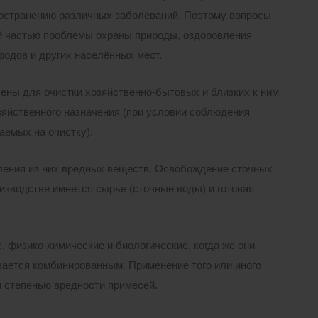
ространению различных заболеваний. Поэтому вопросы
й частью проблемы охраны природы, оздоровления
родов и других населённых мест.
ы для очистки хозяйственно-бытовых и близких к ним
зяйственного назначения (при условии соблюдения
аемых на очистку).
аления из них вредных веществ. Освобождение сточных
оизводстве имеется сырье (сточные воды) и готовая
 физико-химические и биологические, когда же они
вается комбинированным. Применение того или иного
и степенью вредности примесей.