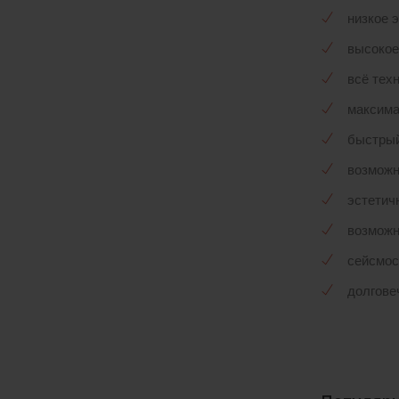
низкое 
высокое
всё тех
максима
быстрый
возможн
эстетич
возможн
сейсмос
долгове