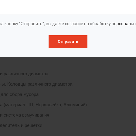
ктивные особенности тонкослойного илоотделителя позволяют ис
отрена регенерация загрузки блока доочистки.
а кнопку "Отправить", вы даете согласие на обработку
персональн
ка поставляется в виде одного или нескольких отдельных моду
ванием, что позволяет в короткий срок произвести их монтаж на
Отправить
ктация
и различного диаметра
ны, Колодцы различного диаметра
 для сбора мусора
а (материал ПП, Нержавейка, Алюминий)
и система взмучивания
делитель и решетки
ы