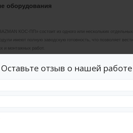
е оборудования
BAZMAN КОС-ПП» состоит из одного или нескольких отдельных 
одули имеют полную заводскую готовность, что позволяет вес
х и монтажных работ.
ы по самотечному коллектору или от канализационной насосн
Оставьте отзыв о нашей работе
 очистки сбрасываются по самотечному коллектору. Анаэробно с
ртом в места согласованные с органами экологического контрол
«BAZMAN КОС-ПП» имеет следующие технологические особе
а денитрификатора и аэротенка легкодоступна для визуального 
ние аэротенка и илоотделителя в одном блоке позволяет умен