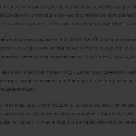
нитарное состояние водоёмов и атмосферы, способствуя расп
езвреживания и утилизации сточных вод являются неотъемлемо
человека среды и обеспечения санитарного благоустройства го
нные очистные сооружения «BAZMAN КОС-ПП/ПЭ» предназначен
производственных сточных вод до норм сброса в водоём рыб хо
к количественному и качественному составу сточных вод, подав
чных вод - обработка сточных вод с целью разрушения или уд
знения - сложное производство. В нем, как и в любом другом пр
очищенная вода).
тки сточных вод можно разделить на механические, химические,
 вместе, то метод очистки и обезвреживания сточных вод назы
ждом конкретном случае определяется характером загрязнения 