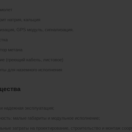
фиолет
рит натрия, кальция
изация, GPS модуль, сигнализация.
стка
тор метана
ие (греющий кабель, листовое)
ты для наземного исполнения
щества
 и надежная эксплуатация;
ность: малые габариты и модульное исполнение;
ьные затраты на проектирование, строительство и монтаж соор