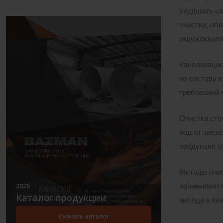
ухудшать са
очистки, об
окружающей 
Канализацио
по составу 
требований 
Очистка сто
вод от загря
продукция (
Методы очис
применяются
2025
Каталог продукции
метода в ка
Скачать каталог