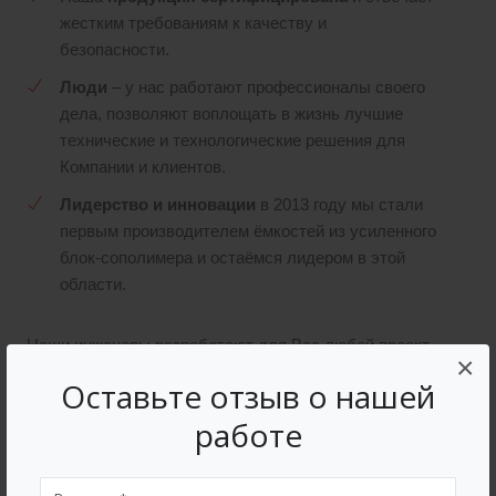
жестким требованиям к качеству и
безопасности.
Люди
– у нас работают профессионалы своего
дела, позволяют воплощать в жизнь лучшие
технические и технологические решения для
Компании и клиентов.
Лидерство и инновации
в 2013 году мы стали
первым производителем ёмкостей из усиленного
блок-сополимера и остаёмся лидером в этой
области.
Наши инженеры разработают для Вас любой проект
×
по вашему техническому заданию или эскизу.
Оставьте отзыв о нашей
работе
Как?
1. Техническое задание. Вы можете дать в любом