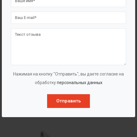
виде, главное отразить основные геометрические и
прочностные характеристики будущей ёмкости.
Остальное наши специалисты сделают за Вас!
2. Далее наши проектировщики разработают и
согласуют проект вашего будущего изделия, в
который Вы сможете внести свои корректировки при
необходимости.
Нажимая на кнопку "Отправить", вы даете согласие на
обработку
персональных данных
Отправить
Популярные в разделе