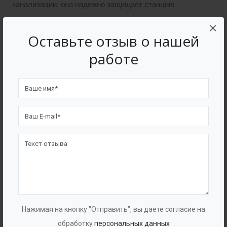
канализации, она надежно защищает станцию
очистки от попадания песка.
×
Оставьте отзыв о нашей
Описание
работе
Сточная вода, содержащая песок, очищенная от
грубых примесей, поступает в центральный цилиндр
песколовки, где происходит частичное снижение
скорости и успокоение натекающей воды. По мере
движения воды по центральному цилиндру в нижнюю
часть песколовки, скорость течения снижается до
такой степени, что зерна песка, находящиеся в воде,
начинают осаждаться в пространстве аккумуляции
песка. Освобожденная от песка вода поднимается
Нажимая на кнопку "Отправить", вы даете согласие на
через внешнее затрубное пространство к гребню
обработку
персональных данных
водослива и стекает в канализацию.