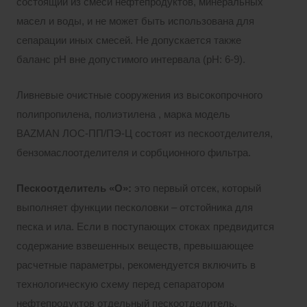
состоящий из смеси нефтепродуктов, минеральных
масел и воды, и не может быть использована для
сепарации иных смесей. Не допускается также
баланс pH вне допустимого интервала (pH: 6-9).
Ливневые очистные сооружения из высокопрочного
полипропилена, полиэтилена , марка модель
BAZMAN ЛОС-ПП/ПЭ-Ц состоят из пескоотделителя,
бензомаслоотделителя и сорбционного фильтра.
Пескоотделитель «О»:
это первый отсек, который
выполняет функции песколовки – отстойника для
песка и ила. Если в поступающих стоках предвидится
содержание взвешенных веществ, превышающее
расчетные параметры, рекомендуется включить в
технологическую схему перед сепаратором
нефтепродуктов отдельный пескоотделитель.