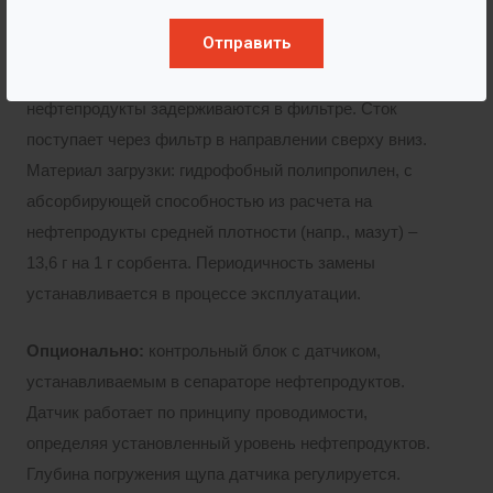
Отправить
Сорбционный фильтр «Ф»:
тут происходит
доочистка ливневых стоков, остаточные
нефтепродукты задерживаются в фильтре. Сток
поступает через фильтр в направлении сверху вниз.
Материал загрузки: гидрофобный полипропилен, с
абсорбирующей способностью из расчета на
нефтепродукты средней плотности (напр., мазут) –
13,6 г на 1 г сорбента. Периодичность замены
устанавливается в процессе эксплуатации.
Опционально:
контрольный блок с датчиком,
устанавливаемым в сепараторе нефтепродуктов.
Датчик работает по принципу проводимости,
определяя установленный уровень нефтепродуктов.
Глубина погружения щупа датчика регулируется.