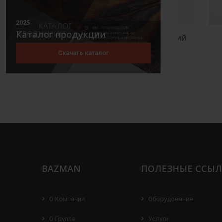
2025
Каталог продукции
Смеситель статический
Меша
нтейнер
трубный
Скачать каталог
BAZMAN
ПОЛЕЗНЫЕ ССЫ
О Компании
Оборудование
О Группе
Услуги