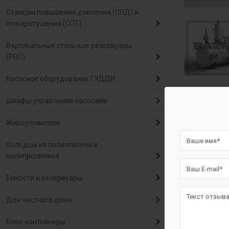
Станции повышения давления (СПД) и
пожаротушения (СПТ)
Вертикальные стальные резервуары
(РВС)
Насосное оборудование ГУДДИ
Шкафы управления насосами
Описа
Жироуловители
Назначе
Колодцы из полиэтилена и
полипропилена
Пленочный д
Емкости и резервуары
и других га
Для частного дома
Производите
Блок-контейнеры