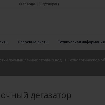
О заводе
Партнерам
екты
Опросные листы
Техническая информация
истки промышленных сточных вод
Технологическое о
очный дегазатор