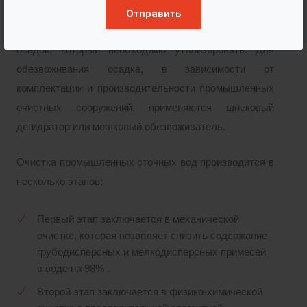
Обезвоживание осадка.
В процессе очистки стока в
Отправить
отстойниках и флотаторах образуется шламовый
осадок, который необходимо утилизировать. Для
обезвоживания осадка, в зависимости от
комплектации и производительности промышленных
очистных сооружений, применяются шнековый
дегидратор или мешковый обезвоживатель.
Очистка промышленных сточных вод производится в
несколько этапов:
Первый этап заключается в механической
очистке, которая позволяет снизить содержание
грубодисперсных и мелкодисперсных примесей
в воде на 98% .
Второй этап заключается в физико-химической