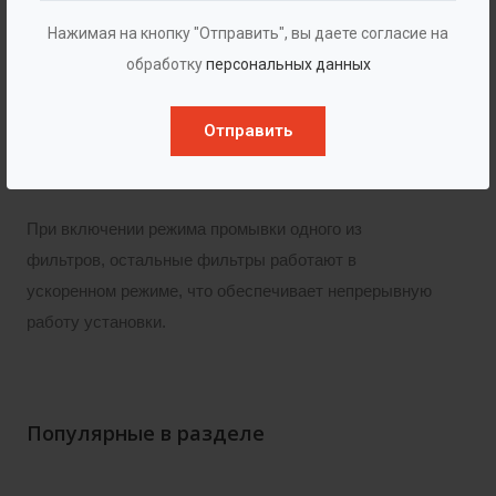
промывка фильтрующей загрузки, через нижнюю
Нажимая на кнопку "Отправить", вы даете согласие на
распределительную систему. Происходит обратный
обработку
персональных данных
ток воды из нижней части в верхнюю, тем самым
поднимаю загрузку во взвешенное состояние и
Отправить
очищая их от прилипших примесей. При промывке
вода отводится из верхнего отверстия.
При включении режима промывки одного из
фильтров, остальные фильтры работают в
ускоренном режиме, что обеспечивает непрерывную
работу установки.
Популярные в разделе