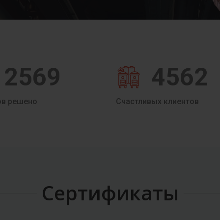
2569
4562
ов решено
Счастливых клиентов
Сертификаты