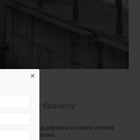
×
их вашему бизнесу
Поддержим на всех этапах
сделки