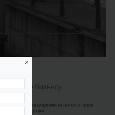
×
их вашему бизнесу
Поддержим на всех этапах
сделки