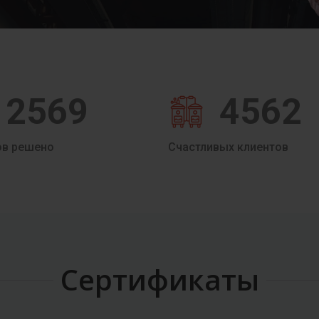
2569
4562
ов решено
Счастливых клиентов
Сертификаты